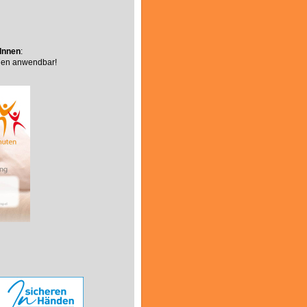
tInnen
:
gen anwendbar!