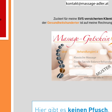
Zuckerl für meine
SVS versicherten Klien
fe
der
Gesundheitshunderter
ist auf meine Rechnun