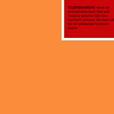
TELEFONANRUFE
: Wenn ich
nicht abheben kann, bitte aufs
Tonband sprechen oder eine
Nachricht schicken. Nur dann ru
ich mir unbekannte Nummern
zurück.