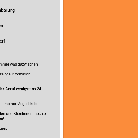
nbarung
en
orf
 immer was dazwischen
zeitige Information.
er Anruf wenigstens 24
en meiner Möglichkeiten
nten und Klientinnen möchte
en!
igen,