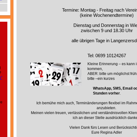
Termine: Montag - Freitag nach Verei
(keine Wochenendtermine)
Dienstag und Donnerstag in Wi
zwischen 9 und 18.30 Uhr
alle übrigen Tage in Langenzersd
Tel: 0699 10124267
Kleine Erinnerung – es kann
t
kommen,
?
ABER: bitte um möglichst früh
n"
bitte –ein kurzes
WhatsApp, SMS, Email od
Stunden vorher
.
re
Ich bemühe mich auch, Terminänderungen flexibel im Rahm
anzubieten.
Meinen vielen treuen, verlässlichen und verständnisvollen Klie
ich an dieser Stelle ausdrücklich dank
Vielen Dank fürs Lesen und Berücksicht
Eure Regina Adler