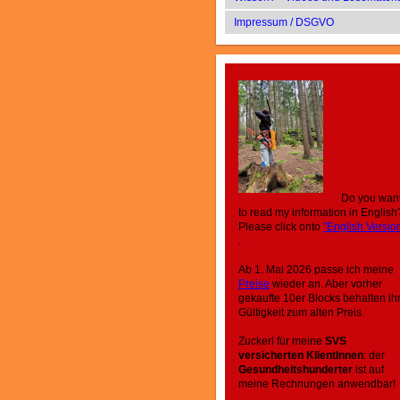
Impressum / DSGVO
Do you wan
to read my information in English
Please click onto
"English Versio
.
Ab 1. Mai 2026 passe ich meine
Preise
wieder an. Aber vorher
gekaufte 10er Blocks behalten ih
Gültigkeit zum alten Preis.
Zuckerl für meine
SVS
versicherten KlientInnen
: der
Gesundheitshunderter
ist auf
meine Rechnungen anwendbar!