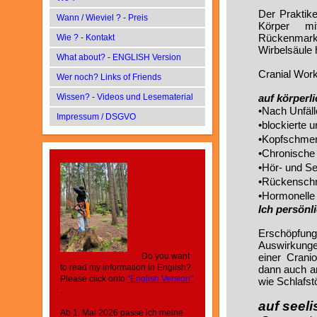
Der Praktik
Wann / Wieviel ? - Preis
Körper m
Rückenmarks
Wie ? - Kontakt
Wirbelsäule 
What about? - ENGLISH Version
Cranial Wor
Wer noch? Links of Friends
Wissen? - Videos und Lesematerial
auf körperl
•Nach Unfäl
Impressum / DSGVO
•blockierte
•Kopfschmer
•Chronische
•Hör- und S
•Rückensch
•Hormonelle
Ich persönl
Erschöpfu
Auswirkunge
Do you want
einer Crani
to read my information in English?
dann auch a
Please click onto
"English Version"
wie Schlafst
.
auf seel
Ab 1. Mai 2026 passe ich meine