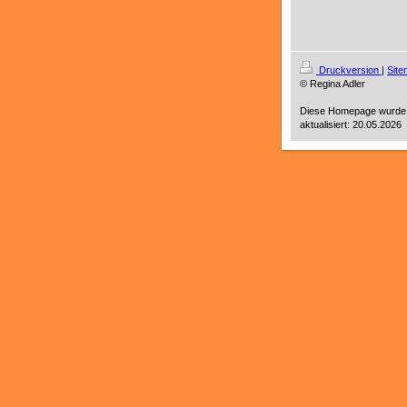
Druckversion
|
Sit
© Regina Adler
Diese Homepage wurde
aktualisiert: 20.05.2026