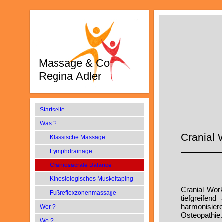
Massage & Co.
Regina Adler
Startseite
Was ?
Cranial 
Klassische Massage
Lymphdrainage
Craniosacrale Balance
Kinesiologisches Muskeltaping
Cranial Work
Fußreflexzonenmassage
tiefgreifend
harmonisiere
Wer ?
Osteopathie.
Wo ?