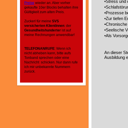
•Stress und
Preise
wieder an. Aber vorher
•Schlafstör
gekaufte 10er Blocks behalten ihre
Gültigkeit zum alten Preis.
•Prozesse be
•Zur tiefen 
Zuckerl für meine
SVS
•Chronische
versicherten KlientInnen
: der
•Seelische V
Gesundheitshunderter
ist auf
meine Rechnungen anwendbar!
•Als Vorsorg
TELEFONANRUFE
: Wenn ich
An dieser Ste
nicht abheben kann, bitte aufs
Ausbildung e
Tonband sprechen oder eine
Nachricht schicken. Nur dann rufe
ich mir unbekannte Nummern
zurück.